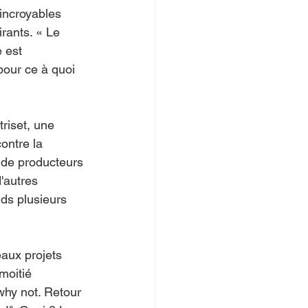
incroyables 
rants. « Le 
 est 
pour ce à quoi 
triset, une 
ontre la 
 de producteurs 
'autres 
ds plusieurs 
.
aux projets 
moitié 
why not. Retour 