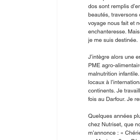
dos sont remplis d’e
beautés, traversons 
voyage nous fait et 
enchanteresse. Mais l
je me suis destinée.
J’intègre alors une e
PME agro-alimentaire 
malnutrition infanti
locaux à l’internatio
continents. Je trava
fois au Darfour. Je r
Quelques années plus
chez Nutriset, que n
m’annonce : « Chérie,