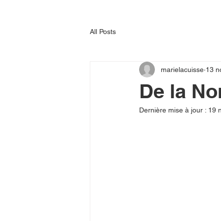
All Posts
marielacuisse
13 n
De la No
Dernière mise à jour :
19 