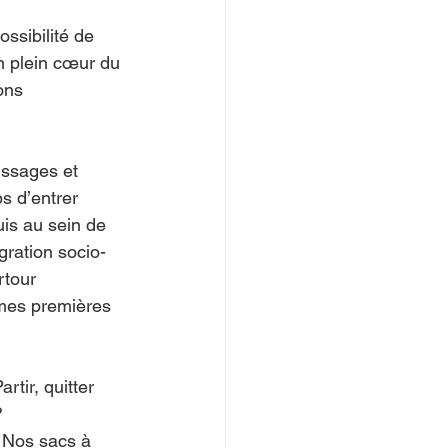
ossibilité de 
en plein cœur du 
ons 
issages et 
s d’entrer 
is au sein de 
gration socio-
tour 
mes premières 
rtir, quitter 
?
 Nos sacs à 