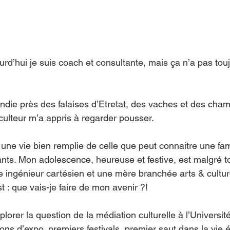
urd’hui je suis coach et consultante, mais ça n’a pas touj
ndie près des falaises d’Etretat, des vaches et des cha
ulteur m’a appris à regarder pousser. 
une vie bien remplie de celle que peut connaitre une fam
ts. Mon adolescence, heureuse et festive, est malgré to
 ingénieur cartésien et une mère branchée arts & culture,
t : que vais-je faire de mon avenir ?!
rer la question de la médiation culturelle à l’Université 
ns d’expo, premiers festivals, premier saut dans la vie é