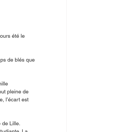
ours été le 
mps de blés que 
ille 
ut pleine de 
 l’écart est 
de Lille. 
tudiante. La 