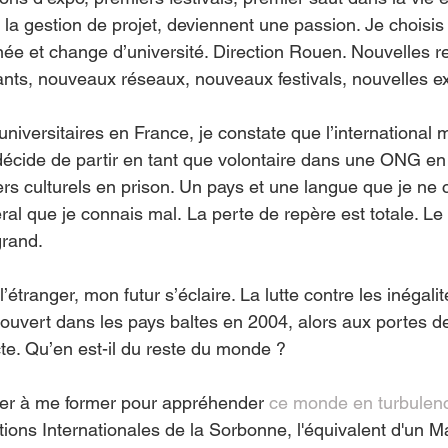
 la gestion de projet, deviennent une passion. Je choisi
née et change d’université. Direction Rouen. Nouvelles r
nts, nouveaux réseaux, nouveaux festivals, nouvelles e
niversitaires en France, je constate que l’international
 décide de partir en tant que volontaire dans une ONG en
ers culturels en prison. Un pays et une langue que je ne 
al que je connais mal. La perte de repère est totale. Le 
grand.
’étranger, mon futur s’éclaire. La lutte contre les inégali
couvert dans les pays baltes en 2004, alors aux portes de
cte. Qu’en est-il du reste du monde ?
uer à me former pour appréhender 
ce monde en turbulen
ions Internationales de la Sorbonne, l'équivalent d'un M