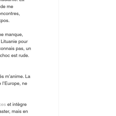
s de me 
encontres, 
xpos.
 me manque, 
 Lituanie pour 
connais pas, un 
choc est rude. 
tés m’anime. La 
 l’Europe, ne 
ces 
et intègre 
aster, mais en 