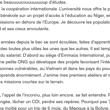
aire beauuuucouuuuuuuup d’études.
la coopération internationale. L’université nous offre la p
e bénévole sur un projet d’accès à l’éducation au Niger, 
ssions en dehors de l’Europe. Je découvre les populati
t et ses cieux envoutants.
 années depuis le bac se sont écoulées, faites d’apprent
es toutes plus utiles les unes que les autres. Il est temp
u salariat. D’abord au siège d’Emmaüs International, pu
une petite ONG qui développe des projets favorisant l’inté
onnes vulnérables, au Vietnam et dans les pays du pour
apprends énormément. J’anime mes premiers ateliers et 
es missions courtes sur le terrain.
l’appel de l’inconnu, plus loin encore, se fait entendre. Pa
angée, lâcher un CDI, perdre ses repères. Pourquoi pas 
 moitié pour un trip de 6 mois, du Mexique à la Bolivie.