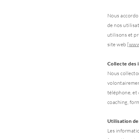
Nous accordon
de nos utilisa
utilisons et 
site web [
www
Collecte des 
​Nous collect
volontairemen
téléphone, et 
coaching, form
Utilisation d
​Les informati