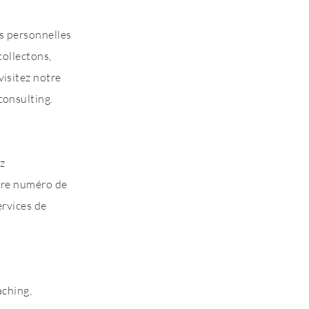
s personnelles
collectons,
visitez notre
 consulting.
ez
otre numéro de
ervices de
aching,