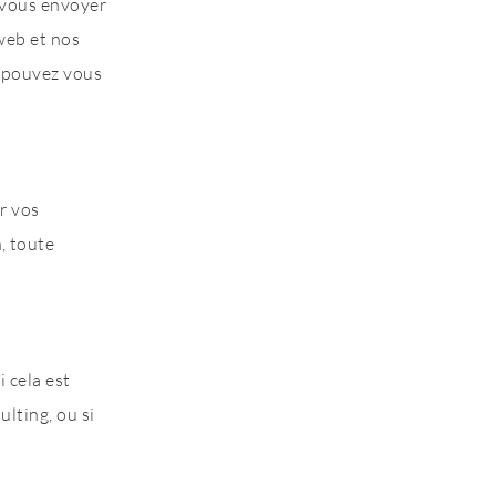
r vous envoyer
web et nos
t pouvez vous
r vos
, toute
 cela est
ulting, ou si