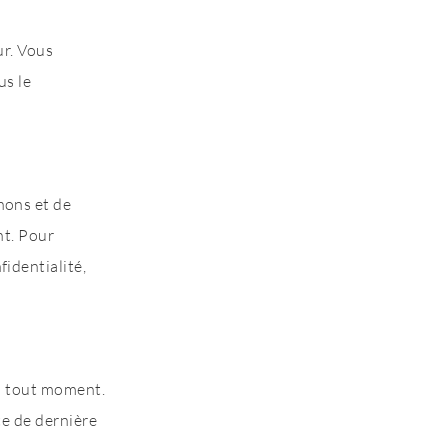
ur. Vous
us le
nons et de
nt. Pour
identialité,
 à tout moment.
te de dernière